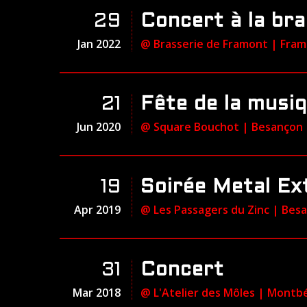
29
Concert à la br
Jan 2022
@ Brasserie de Framont
| Fra
21
Fête de la musiq
Jun 2020
@ Square Bouchot
| Besançon
19
Soirée Metal E
Apr 2019
@ Les Passagers du Zinc
| Bes
31
Concert
Mar 2018
@ L'Atelier des Môles
| Montbé