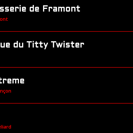
asserie de Framont
mont
ue du Titty Twister
xtreme
ançon
liard