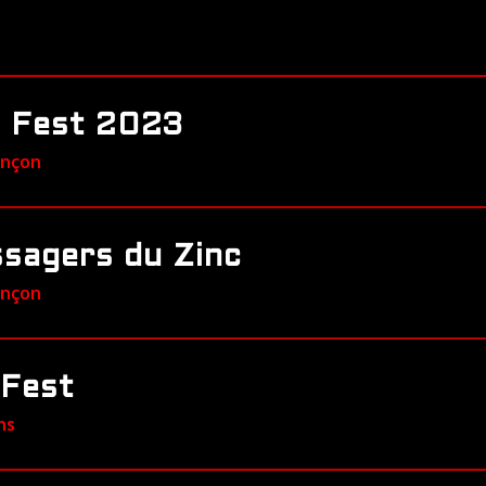
 Fest 2023
ançon
sagers du Zinc
ançon
 Fest
ns