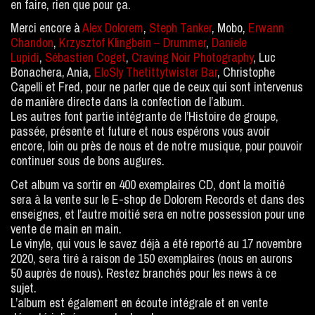
en faire, rien que pour ça.
Merci encore à
Alex Dolorem
,
Steph Tanker
, Mobo,
Erwann
Chandon
,
Krzysztof Klingbein – Drummer
,
Daniele
Lupidi
,
Sébastien Coget
,
Craving Noir Photography
, Luc
Bonachera, Ania,
EloSly Thetittytwister Bar
, Christophe
Capelli et Fred, pour ne parler que de ceux qui sont intervenus
de manière directe dans la confection de l’album.
Les autres font partie intégrante de l’Histoire de groupe,
passée, présente et future et nous espérons vous avoir
encore, loin ou près de nous et de notre musique, pour pouvoir
continuer sous de bons augures.
Cet album va sortir en 400 exemplaires CD, dont la moitié
sera à la vente sur le E-shop de Dolorem Records et dans des
enseignes, et l’autre moitié sera en notre possession pour une
vente de main en main.
Le vinyle, qui vous le savez déjà a été reporté au 17 novembre
2020, sera tiré à raison de 150 exemplaires (nous en aurons
50 auprès de nous). Restez branchés pour les news à ce
sujet.
L’album est également en écoute intégrale et en vente